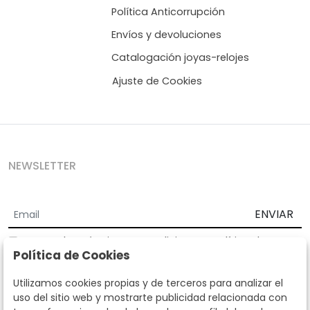
Política Anticorrupción
Envíos y devoluciones
Catalogación joyas-relojes
Ajuste de Cookies
NEWSLETTER
ENVIAR
Acepto los
Términos y Condiciones
y
Política de
Política de Cookies
privacidad
Según la LOPD y disposiciones de desarrollo, informamos que sus
Utilizamos cookies propias y de terceros para analizar el
datos personales serán tratados por parte de Subastas Segre con la
uso del sitio web y mostrarte publicidad relacionada con
finalidad de gestionar la relación comercial. Puede ejercitar los