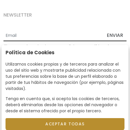
NEWSLETTER
ENVIAR
Acepto los
Términos y Condiciones
y
Política de
Política de Cookies
privacidad
Según la LOPD y disposiciones de desarrollo, informamos que sus
Utilizamos cookies propias y de terceros para analizar el
datos personales serán tratados por parte de Subastas Segre con la
uso del sitio web y mostrarte publicidad relacionada con
finalidad de gestionar la relación comercial. Puede ejercitar los
tus preferencias sobre la base de un perfil elaborado a
derechos de acceso, rectificación, cancelación, oposición y demás
partir de tus hábitos de navegación (por ejemplo, páginas
derechos en los términos establecidos en la normativa vigente
visitadas).
dirigiéndote a nosotros. Asimismo, nos puede solicitar el envío de
información adicional sobre nuestra política de protección de datos
Tenga en cuenta que, si acepta las cookies de terceros,
llamando al teléfono 915159584 o enviando un e-mail a
deberá eliminarlas desde las opciones del navegador o
info@subastassegre.es
Este sitio está protegido por reCAPTCHA y se aplican la
Política de
desde el sistema ofrecido por el propio tercero.
privacidad
y los
Términos de servicio
de Google.
ACEPTAR TODAS