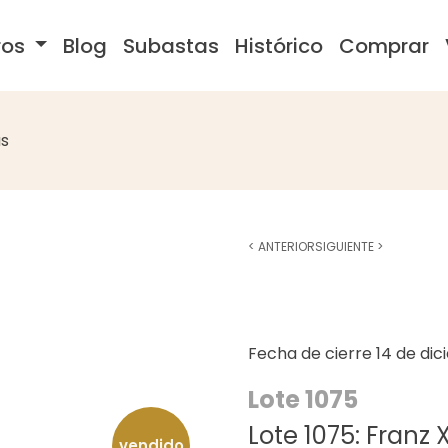
ros
Blog
Subastas
Histórico
Comprar
s
<
ANTERIOR
SIGUIENTE
>
Fecha de cierre
14 de di
Lote 1075
Lote 1075: Franz
vendido