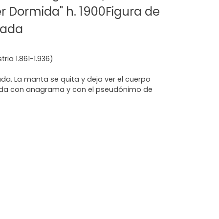
er Dormida" h. 1900Figura de
mada
ria 1.861-1.936)
da. La manta se quita y deja ver el cuerpo
ada con anagrama y con el pseudónimo de