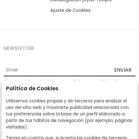
Ajuste de Cookies
NEWSLETTER
ENVIAR
Acepto los
Términos y Condiciones
y
Política de
Política de Cookies
privacidad
Según la LOPD y disposiciones de desarrollo, informamos que sus
Utilizamos cookies propias y de terceros para analizar el
datos personales serán tratados por parte de Subastas Segre con la
uso del sitio web y mostrarte publicidad relacionada con
finalidad de gestionar la relación comercial. Puede ejercitar los
tus preferencias sobre la base de un perfil elaborado a
derechos de acceso, rectificación, cancelación, oposición y demás
partir de tus hábitos de navegación (por ejemplo, páginas
derechos en los términos establecidos en la normativa vigente
visitadas).
dirigiéndote a nosotros. Asimismo, nos puede solicitar el envío de
información adicional sobre nuestra política de protección de datos
Tenga en cuenta que, si acepta las cookies de terceros,
llamando al teléfono 915159584 o enviando un e-mail a