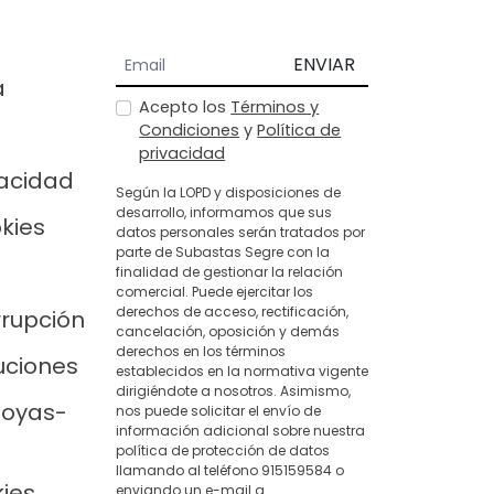
ENVIAR
a
Acepto los
Términos y
Condiciones
y
Política de
privacidad
vacidad
Según la LOPD y disposiciones de
desarrollo, informamos que sus
okies
datos personales serán tratados por
parte de Subastas Segre con la
finalidad de gestionar la relación
comercial. Puede ejercitar los
derechos de acceso, rectificación,
rrupción
cancelación, oposición y demás
derechos en los términos
uciones
establecidos en la normativa vigente
dirigiéndote a nosotros. Asimismo,
joyas-
nos puede solicitar el envío de
información adicional sobre nuestra
política de protección de datos
llamando al teléfono 915159584 o
kies
enviando un e-mail a