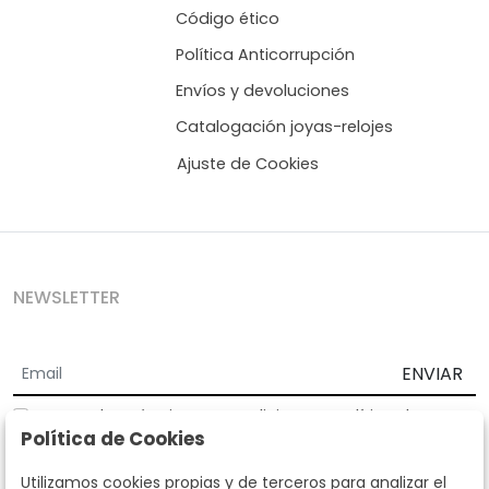
Código ético
Política Anticorrupción
Envíos y devoluciones
Catalogación joyas-relojes
Ajuste de Cookies
NEWSLETTER
ENVIAR
Acepto los
Términos y Condiciones
y
Política de
Política de Cookies
privacidad
Según la LOPD y disposiciones de desarrollo, informamos que sus
Utilizamos cookies propias y de terceros para analizar el