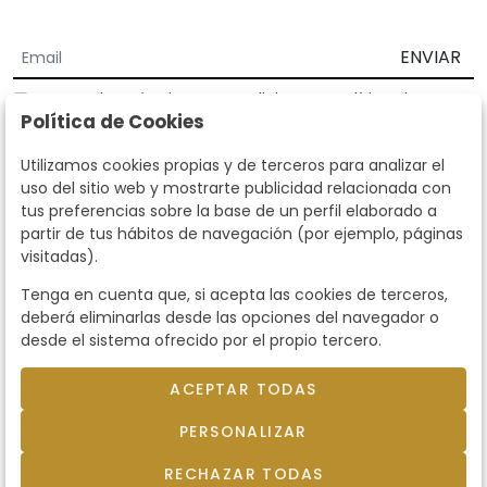
ENVIAR
Acepto los
Términos y Condiciones
y
Política de
Política de Cookies
privacidad
Según la LOPD y disposiciones de desarrollo, informamos que sus
Utilizamos cookies propias y de terceros para analizar el
datos personales serán tratados por parte de Subastas Segre con la
uso del sitio web y mostrarte publicidad relacionada con
finalidad de gestionar la relación comercial. Puede ejercitar los
tus preferencias sobre la base de un perfil elaborado a
derechos de acceso, rectificación, cancelación, oposición y demás
partir de tus hábitos de navegación (por ejemplo, páginas
derechos en los términos establecidos en la normativa vigente
visitadas).
dirigiéndote a nosotros. Asimismo, nos puede solicitar el envío de
información adicional sobre nuestra política de protección de datos
Tenga en cuenta que, si acepta las cookies de terceros,
llamando al teléfono 915159584 o enviando un e-mail a
deberá eliminarlas desde las opciones del navegador o
info@subastassegre.es
Este sitio está protegido por reCAPTCHA y se aplican la
Política de
desde el sistema ofrecido por el propio tercero.
privacidad
y los
Términos de servicio
de Google.
ACEPTAR TODAS
© 2026
Subastas Segre
- Todos los derechos
PERSONALIZAR
reservados.
Desarrollado por Labelgrup Networks.
RECHAZAR TODAS