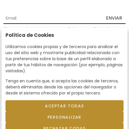
ENVIAR
Acepto los
Términos y Condiciones
y
Política de
Política de Cookies
privacidad
Según la LOPD y disposiciones de desarrollo, informamos que sus
Utilizamos cookies propias y de terceros para analizar el
datos personales serán tratados por parte de Subastas Segre con la
uso del sitio web y mostrarte publicidad relacionada con
finalidad de gestionar la relación comercial. Puede ejercitar los
tus preferencias sobre la base de un perfil elaborado a
derechos de acceso, rectificación, cancelación, oposición y demás
partir de tus hábitos de navegación (por ejemplo, páginas
derechos en los términos establecidos en la normativa vigente
visitadas).
dirigiéndote a nosotros. Asimismo, nos puede solicitar el envío de
información adicional sobre nuestra política de protección de datos
Tenga en cuenta que, si acepta las cookies de terceros,
llamando al teléfono 915159584 o enviando un e-mail a
deberá eliminarlas desde las opciones del navegador o
info@subastassegre.es
Este sitio está protegido por reCAPTCHA y se aplican la
Política de
desde el sistema ofrecido por el propio tercero.
privacidad
y los
Términos de servicio
de Google.
ACEPTAR TODAS
© 2026
Subastas Segre
- Todos los derechos
PERSONALIZAR
reservados.
Desarrollado por Labelgrup Networks.
RECHAZAR TODAS