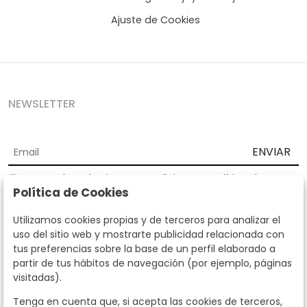
Ajuste de Cookies
NEWSLETTER
ENVIAR
Acepto los
Términos y Condiciones
y
Política de
Política de Cookies
privacidad
Según la LOPD y disposiciones de desarrollo, informamos que sus
Utilizamos cookies propias y de terceros para analizar el
datos personales serán tratados por parte de Subastas Segre con la
uso del sitio web y mostrarte publicidad relacionada con
finalidad de gestionar la relación comercial. Puede ejercitar los
tus preferencias sobre la base de un perfil elaborado a
derechos de acceso, rectificación, cancelación, oposición y demás
partir de tus hábitos de navegación (por ejemplo, páginas
derechos en los términos establecidos en la normativa vigente
visitadas).
dirigiéndote a nosotros. Asimismo, nos puede solicitar el envío de
información adicional sobre nuestra política de protección de datos
Tenga en cuenta que, si acepta las cookies de terceros,
llamando al teléfono 915159584 o enviando un e-mail a