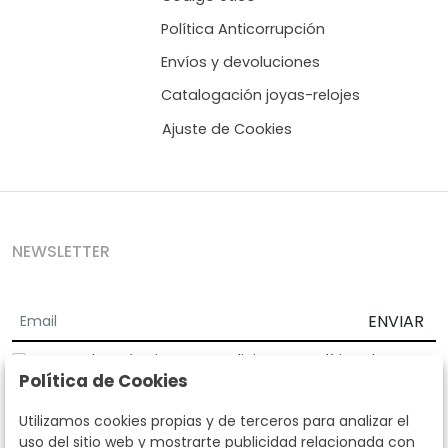
Política Anticorrupción
Envíos y devoluciones
Catalogación joyas-relojes
Ajuste de Cookies
NEWSLETTER
ENVIAR
Acepto los
Términos y Condiciones
y
Política de
Política de Cookies
privacidad
Según la LOPD y disposiciones de desarrollo, informamos que sus
Utilizamos cookies propias y de terceros para analizar el
datos personales serán tratados por parte de Subastas Segre con la
uso del sitio web y mostrarte publicidad relacionada con