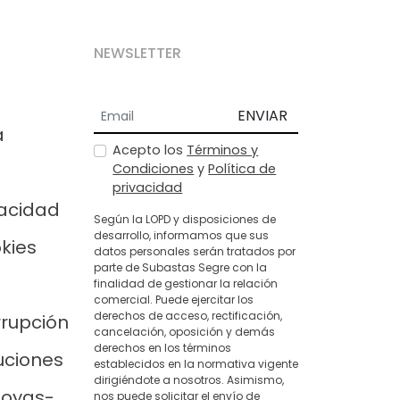
NEWSLETTER
ENVIAR
a
Acepto los
Términos y
Condiciones
y
Política de
privacidad
vacidad
Según la LOPD y disposiciones de
desarrollo, informamos que sus
okies
datos personales serán tratados por
parte de Subastas Segre con la
finalidad de gestionar la relación
comercial. Puede ejercitar los
derechos de acceso, rectificación,
rrupción
cancelación, oposición y demás
derechos en los términos
uciones
establecidos en la normativa vigente
dirigiéndote a nosotros. Asimismo,
joyas-
nos puede solicitar el envío de