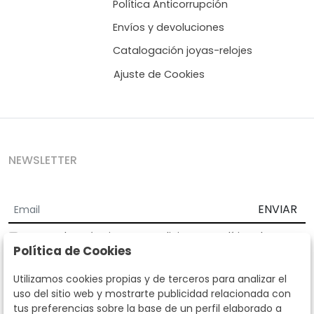
Política Anticorrupción
Envíos y devoluciones
Catalogación joyas-relojes
Ajuste de Cookies
NEWSLETTER
ENVIAR
Acepto los
Términos y Condiciones
y
Política de
Política de Cookies
privacidad
Según la LOPD y disposiciones de desarrollo, informamos que sus
Utilizamos cookies propias y de terceros para analizar el
datos personales serán tratados por parte de Subastas Segre con la
uso del sitio web y mostrarte publicidad relacionada con
finalidad de gestionar la relación comercial. Puede ejercitar los
tus preferencias sobre la base de un perfil elaborado a
derechos de acceso, rectificación, cancelación, oposición y demás