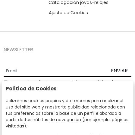
Catalogación joyas-relojes
Ajuste de Cookies
NEWSLETTER
ENVIAR
Acepto los
Términos y Condiciones
y
Política de
Política de Cookies
privacidad
Según la LOPD y disposiciones de desarrollo, informamos que sus
Utilizamos cookies propias y de terceros para analizar el
datos personales serán tratados por parte de Subastas Segre con la
uso del sitio web y mostrarte publicidad relacionada con
finalidad de gestionar la relación comercial. Puede ejercitar los
tus preferencias sobre la base de un perfil elaborado a
derechos de acceso, rectificación, cancelación, oposición y demás
partir de tus hábitos de navegación (por ejemplo, páginas
derechos en los términos establecidos en la normativa vigente
visitadas).
dirigiéndote a nosotros. Asimismo, nos puede solicitar el envío de
información adicional sobre nuestra política de protección de datos