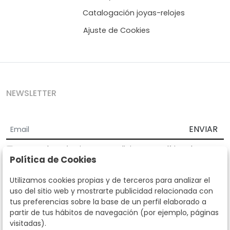
Catalogación joyas-relojes
Ajuste de Cookies
NEWSLETTER
ENVIAR
Acepto los
Términos y Condiciones
y
Política de
Política de Cookies
privacidad
Según la LOPD y disposiciones de desarrollo, informamos que sus
Utilizamos cookies propias y de terceros para analizar el
datos personales serán tratados por parte de Subastas Segre con la
uso del sitio web y mostrarte publicidad relacionada con
finalidad de gestionar la relación comercial. Puede ejercitar los
tus preferencias sobre la base de un perfil elaborado a
derechos de acceso, rectificación, cancelación, oposición y demás
partir de tus hábitos de navegación (por ejemplo, páginas
derechos en los términos establecidos en la normativa vigente
visitadas).
dirigiéndote a nosotros. Asimismo, nos puede solicitar el envío de