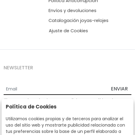
Política Anticorrupción
Envíos y devoluciones
Catalogación joyas-relojes
Ajuste de Cookies
NEWSLETTER
ENVIAR
Acepto los
Términos y Condiciones
y
Política de
Política de Cookies
privacidad
Según la LOPD y disposiciones de desarrollo, informamos que sus
Utilizamos cookies propias y de terceros para analizar el
datos personales serán tratados por parte de Subastas Segre con la
uso del sitio web y mostrarte publicidad relacionada con
finalidad de gestionar la relación comercial. Puede ejercitar los
tus preferencias sobre la base de un perfil elaborado a
derechos de acceso, rectificación, cancelación, oposición y demás