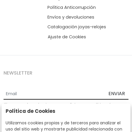
Política Anticorrupción
Envíos y devoluciones
Catalogación joyas-relojes
Ajuste de Cookies
NEWSLETTER
ENVIAR
Acepto los
Términos y Condiciones
y
Política de
Política de Cookies
privacidad
Según la LOPD y disposiciones de desarrollo, informamos que sus
Utilizamos cookies propias y de terceros para analizar el
datos personales serán tratados por parte de Subastas Segre con la
uso del sitio web y mostrarte publicidad relacionada con