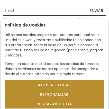
ENVIAR
Acepto los
Términos y Condiciones
y
Política de
Política de Cookies
privacidad
Según la LOPD y disposiciones de desarrollo, informamos que sus
Utilizamos cookies propias y de terceros para analizar el
datos personales serán tratados por parte de Subastas Segre con la
uso del sitio web y mostrarte publicidad relacionada con
finalidad de gestionar la relación comercial. Puede ejercitar los
tus preferencias sobre la base de un perfil elaborado a
derechos de acceso, rectificación, cancelación, oposición y demás
partir de tus hábitos de navegación (por ejemplo, páginas
derechos en los términos establecidos en la normativa vigente
visitadas).
dirigiéndote a nosotros. Asimismo, nos puede solicitar el envío de
información adicional sobre nuestra política de protección de datos
Tenga en cuenta que, si acepta las cookies de terceros,
llamando al teléfono 915159584 o enviando un e-mail a
deberá eliminarlas desde las opciones del navegador o
info@subastassegre.es
Este sitio está protegido por reCAPTCHA y se aplican la
Política de
desde el sistema ofrecido por el propio tercero.
privacidad
y los
Términos de servicio
de Google.
ACEPTAR TODAS
© 2026
Subastas Segre
- Todos los derechos
PERSONALIZAR
reservados.
Desarrollado por Labelgrup Networks.
RECHAZAR TODAS