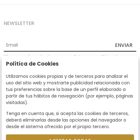
NEWSLETTER
ENVIAR
Acepto los
Términos y Condiciones
y
Política de
Política de Cookies
privacidad
Según la LOPD y disposiciones de desarrollo, informamos que sus
Utilizamos cookies propias y de terceros para analizar el
datos personales serán tratados por parte de Subastas Segre con la
uso del sitio web y mostrarte publicidad relacionada con
finalidad de gestionar la relación comercial. Puede ejercitar los
tus preferencias sobre la base de un perfil elaborado a
derechos de acceso, rectificación, cancelación, oposición y demás
partir de tus hábitos de navegación (por ejemplo, páginas
derechos en los términos establecidos en la normativa vigente
visitadas).
dirigiéndote a nosotros. Asimismo, nos puede solicitar el envío de
información adicional sobre nuestra política de protección de datos
Tenga en cuenta que, si acepta las cookies de terceros,
llamando al teléfono 915159584 o enviando un e-mail a
deberá eliminarlas desde las opciones del navegador o
info@subastassegre.es
Este sitio está protegido por reCAPTCHA y se aplican la
Política de
desde el sistema ofrecido por el propio tercero.
privacidad
y los
Términos de servicio
de Google.