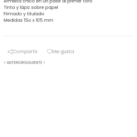
Armillita chico en un pase al primer toro
Tinta y lápiz sobre papel
Firmado y titulado
Medidas 15o x 105 mm
Compartir
Me gusta
<
ANTERIOR
SIGUIENTE
>