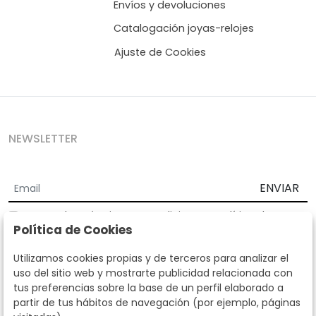
Envíos y devoluciones
Catalogación joyas-relojes
Ajuste de Cookies
NEWSLETTER
ENVIAR
Acepto los
Términos y Condiciones
y
Política de
Política de Cookies
privacidad
Según la LOPD y disposiciones de desarrollo, informamos que sus
Utilizamos cookies propias y de terceros para analizar el
datos personales serán tratados por parte de Subastas Segre con la
uso del sitio web y mostrarte publicidad relacionada con
finalidad de gestionar la relación comercial. Puede ejercitar los
tus preferencias sobre la base de un perfil elaborado a
derechos de acceso, rectificación, cancelación, oposición y demás
partir de tus hábitos de navegación (por ejemplo, páginas
derechos en los términos establecidos en la normativa vigente