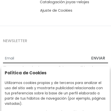
Catalogación joyas-relojes
Ajuste de Cookies
NEWSLETTER
ENVIAR
Acepto los
Términos y Condiciones
y
Política de
Política de Cookies
privacidad
Según la LOPD y disposiciones de desarrollo, informamos que sus
Utilizamos cookies propias y de terceros para analizar el
datos personales serán tratados por parte de Subastas Segre con la
uso del sitio web y mostrarte publicidad relacionada con
finalidad de gestionar la relación comercial. Puede ejercitar los
tus preferencias sobre la base de un perfil elaborado a
derechos de acceso, rectificación, cancelación, oposición y demás
partir de tus hábitos de navegación (por ejemplo, páginas
derechos en los términos establecidos en la normativa vigente
visitadas).
dirigiéndote a nosotros. Asimismo, nos puede solicitar el envío de
información adicional sobre nuestra política de protección de datos