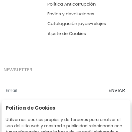
Política Anticorrupción
Envíos y devoluciones
Catalogación joyas-relojes
Ajuste de Cookies
NEWSLETTER
ENVIAR
Acepto los
Términos y Condiciones
y
Política de
Política de Cookies
privacidad
Según la LOPD y disposiciones de desarrollo, informamos que sus
Utilizamos cookies propias y de terceros para analizar el
datos personales serán tratados por parte de Subastas Segre con la
uso del sitio web y mostrarte publicidad relacionada con
finalidad de gestionar la relación comercial. Puede ejercitar los