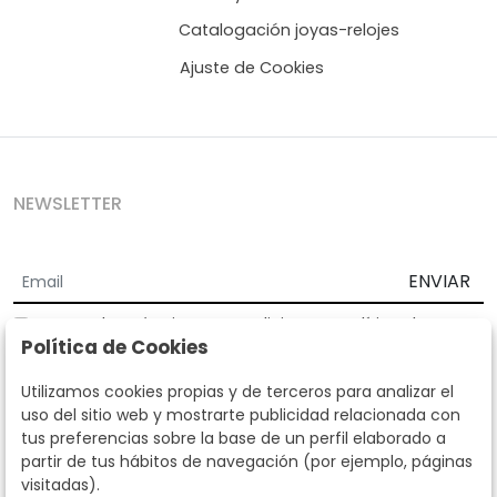
Catalogación joyas-relojes
Ajuste de Cookies
NEWSLETTER
ENVIAR
Acepto los
Términos y Condiciones
y
Política de
Política de Cookies
privacidad
Según la LOPD y disposiciones de desarrollo, informamos que sus
Utilizamos cookies propias y de terceros para analizar el
datos personales serán tratados por parte de Subastas Segre con la
uso del sitio web y mostrarte publicidad relacionada con
finalidad de gestionar la relación comercial. Puede ejercitar los
tus preferencias sobre la base de un perfil elaborado a
derechos de acceso, rectificación, cancelación, oposición y demás
partir de tus hábitos de navegación (por ejemplo, páginas
derechos en los términos establecidos en la normativa vigente
visitadas).
dirigiéndote a nosotros. Asimismo, nos puede solicitar el envío de