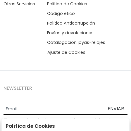
Otros Servicios
Politica de Cookies
Código ético
Política Anticorrupción
Envíos y devoluciones
Catalogación joyas-relojes
Ajuste de Cookies
NEWSLETTER
ENVIAR
Acepto los
Términos y Condiciones
y
Política de
Política de Cookies
privacidad