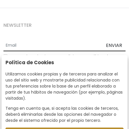
NEWSLETTER
ENVIAR
Acepto los
Términos y Condiciones
y
Política de
Política de Cookies
privacidad
Según la LOPD y disposiciones de desarrollo, informamos que sus
Utilizamos cookies propias y de terceros para analizar el
datos personales serán tratados por parte de Subastas Segre con la
uso del sitio web y mostrarte publicidad relacionada con
finalidad de gestionar la relación comercial. Puede ejercitar los
tus preferencias sobre la base de un perfil elaborado a
derechos de acceso, rectificación, cancelación, oposición y demás
partir de tus hábitos de navegación (por ejemplo, páginas
derechos en los términos establecidos en la normativa vigente
visitadas).
dirigiéndote a nosotros. Asimismo, nos puede solicitar el envío de
información adicional sobre nuestra política de protección de datos
Tenga en cuenta que, si acepta las cookies de terceros,
llamando al teléfono 915159584 o enviando un e-mail a
deberá eliminarlas desde las opciones del navegador o
info@subastassegre.es
Este sitio está protegido por reCAPTCHA y se aplican la
Política de
desde el sistema ofrecido por el propio tercero.
privacidad
y los
Términos de servicio
de Google.