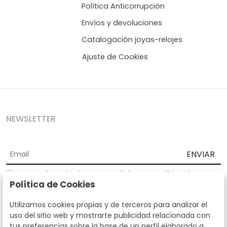
Política Anticorrupción
Envíos y devoluciones
Catalogación joyas-relojes
Ajuste de Cookies
NEWSLETTER
ENVIAR
Acepto los
Términos y Condiciones
y
Política de
Política de Cookies
privacidad
Según la LOPD y disposiciones de desarrollo, informamos que sus
Utilizamos cookies propias y de terceros para analizar el
datos personales serán tratados por parte de Subastas Segre con la
uso del sitio web y mostrarte publicidad relacionada con
finalidad de gestionar la relación comercial. Puede ejercitar los
tus preferencias sobre la base de un perfil elaborado a