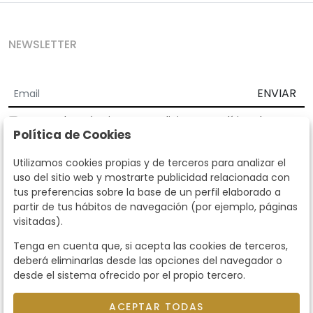
NEWSLETTER
ENVIAR
Acepto los
Términos y Condiciones
y
Política de
Política de Cookies
privacidad
Según la LOPD y disposiciones de desarrollo, informamos que sus
Utilizamos cookies propias y de terceros para analizar el
datos personales serán tratados por parte de Subastas Segre con la
uso del sitio web y mostrarte publicidad relacionada con
finalidad de gestionar la relación comercial. Puede ejercitar los
tus preferencias sobre la base de un perfil elaborado a
derechos de acceso, rectificación, cancelación, oposición y demás
partir de tus hábitos de navegación (por ejemplo, páginas
derechos en los términos establecidos en la normativa vigente
visitadas).
dirigiéndote a nosotros. Asimismo, nos puede solicitar el envío de
información adicional sobre nuestra política de protección de datos
Tenga en cuenta que, si acepta las cookies de terceros,
llamando al teléfono 915159584 o enviando un e-mail a
deberá eliminarlas desde las opciones del navegador o
info@subastassegre.es
Este sitio está protegido por reCAPTCHA y se aplican la
Política de
desde el sistema ofrecido por el propio tercero.
privacidad
y los
Términos de servicio
de Google.
ACEPTAR TODAS