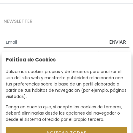
NEWSLETTER
ENVIAR
Acepto los
Términos y Condiciones
y
Política de
Política de Cookies
privacidad
Según la LOPD y disposiciones de desarrollo, informamos que sus
Utilizamos cookies propias y de terceros para analizar el
datos personales serán tratados por parte de Subastas Segre con la
uso del sitio web y mostrarte publicidad relacionada con
finalidad de gestionar la relación comercial. Puede ejercitar los
tus preferencias sobre la base de un perfil elaborado a
derechos de acceso, rectificación, cancelación, oposición y demás
partir de tus hábitos de navegación (por ejemplo, páginas
derechos en los términos establecidos en la normativa vigente
visitadas).
dirigiéndote a nosotros. Asimismo, nos puede solicitar el envío de
información adicional sobre nuestra política de protección de datos
Tenga en cuenta que, si acepta las cookies de terceros,
llamando al teléfono 915159584 o enviando un e-mail a
deberá eliminarlas desde las opciones del navegador o
info@subastassegre.es
Este sitio está protegido por reCAPTCHA y se aplican la
Política de
desde el sistema ofrecido por el propio tercero.
privacidad
y los
Términos de servicio
de Google.
ACEPTAR TODAS