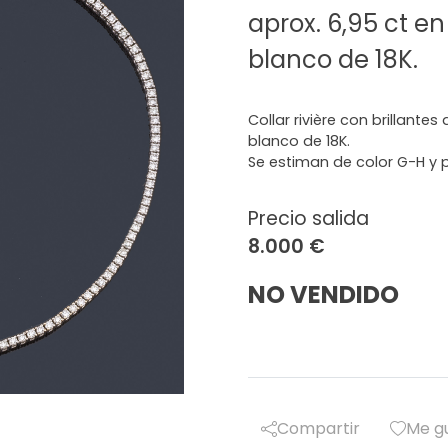
aprox. 6,95 ct e
blanco de 18K.
Collar rivière con brillante
blanco de 18K.
Se estiman de color G-H y 
Precio salida
8.000 €
NO VENDIDO
Compartir
Me g