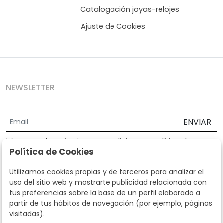
Catalogación joyas-relojes
Ajuste de Cookies
NEWSLETTER
ENVIAR
Acepto los
Términos y Condiciones
y
Política de
Política de Cookies
privacidad
Según la LOPD y disposiciones de desarrollo, informamos que sus
Utilizamos cookies propias y de terceros para analizar el
datos personales serán tratados por parte de Subastas Segre con la
uso del sitio web y mostrarte publicidad relacionada con
finalidad de gestionar la relación comercial. Puede ejercitar los
tus preferencias sobre la base de un perfil elaborado a
derechos de acceso, rectificación, cancelación, oposición y demás
partir de tus hábitos de navegación (por ejemplo, páginas
derechos en los términos establecidos en la normativa vigente
visitadas).
dirigiéndote a nosotros. Asimismo, nos puede solicitar el envío de