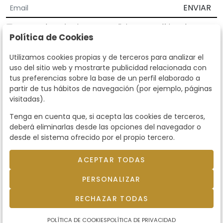
ENVIAR
Acepto los
Términos y Condiciones
y
Política de
Política de Cookies
privacidad
Según la LOPD y disposiciones de desarrollo, informamos que sus
Utilizamos cookies propias y de terceros para analizar el
datos personales serán tratados por parte de Subastas Segre con la
uso del sitio web y mostrarte publicidad relacionada con
finalidad de gestionar la relación comercial. Puede ejercitar los
tus preferencias sobre la base de un perfil elaborado a
derechos de acceso, rectificación, cancelación, oposición y demás
partir de tus hábitos de navegación (por ejemplo, páginas
derechos en los términos establecidos en la normativa vigente
visitadas).
dirigiéndote a nosotros. Asimismo, nos puede solicitar el envío de
información adicional sobre nuestra política de protección de datos
Tenga en cuenta que, si acepta las cookies de terceros,
llamando al teléfono 915159584 o enviando un e-mail a
deberá eliminarlas desde las opciones del navegador o
info@subastassegre.es
Este sitio está protegido por reCAPTCHA y se aplican la
Política de
desde el sistema ofrecido por el propio tercero.
privacidad
y los
Términos de servicio
de Google.
ACEPTAR TODAS
© 2026
Subastas Segre
- Todos los derechos
PERSONALIZAR
reservados.
Desarrollado por Labelgrup Networks.
RECHAZAR TODAS
POLÍTICA DE COOKIES
POLÍTICA DE PRIVACIDAD