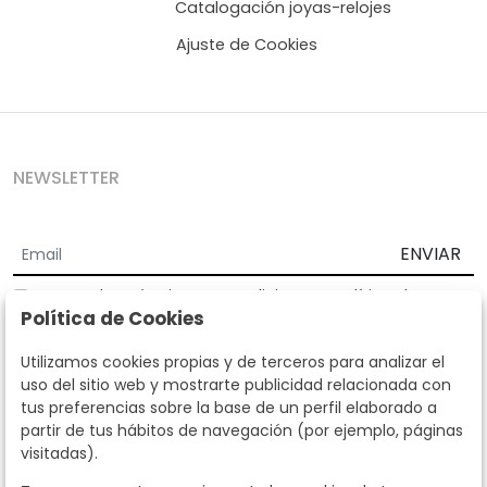
Catalogación joyas-relojes
Ajuste de Cookies
NEWSLETTER
ENVIAR
Acepto los
Términos y Condiciones
y
Política de
Política de Cookies
privacidad
Según la LOPD y disposiciones de desarrollo, informamos que sus
Utilizamos cookies propias y de terceros para analizar el
datos personales serán tratados por parte de Subastas Segre con la
uso del sitio web y mostrarte publicidad relacionada con
finalidad de gestionar la relación comercial. Puede ejercitar los
tus preferencias sobre la base de un perfil elaborado a
derechos de acceso, rectificación, cancelación, oposición y demás
partir de tus hábitos de navegación (por ejemplo, páginas
derechos en los términos establecidos en la normativa vigente
visitadas).
dirigiéndote a nosotros. Asimismo, nos puede solicitar el envío de
información adicional sobre nuestra política de protección de datos