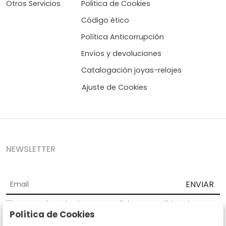
Otros Servicios
Politica de Cookies
Código ético
Política Anticorrupción
Envíos y devoluciones
Catalogación joyas-relojes
Ajuste de Cookies
NEWSLETTER
ENVIAR
Acepto los
Términos y Condiciones
y
Política de
Política de Cookies
privacidad