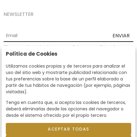
NEWSLETTER
ENVIAR
Acepto los
Términos y Condiciones
y
Política de
Política de Cookies
privacidad
Según la LOPD y disposiciones de desarrollo, informamos que sus
Utilizamos cookies propias y de terceros para analizar el
datos personales serán tratados por parte de Subastas Segre con la
uso del sitio web y mostrarte publicidad relacionada con
finalidad de gestionar la relación comercial. Puede ejercitar los
tus preferencias sobre la base de un perfil elaborado a
derechos de acceso, rectificación, cancelación, oposición y demás
partir de tus hábitos de navegación (por ejemplo, páginas
derechos en los términos establecidos en la normativa vigente
visitadas).
dirigiéndote a nosotros. Asimismo, nos puede solicitar el envío de
información adicional sobre nuestra política de protección de datos
Tenga en cuenta que, si acepta las cookies de terceros,
llamando al teléfono 915159584 o enviando un e-mail a
deberá eliminarlas desde las opciones del navegador o
info@subastassegre.es
Este sitio está protegido por reCAPTCHA y se aplican la
Política de
desde el sistema ofrecido por el propio tercero.
privacidad
y los
Términos de servicio
de Google.
ACEPTAR TODAS
© 2026
Subastas Segre
- Todos los derechos