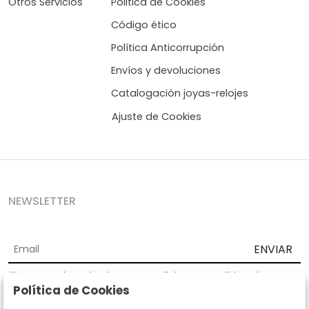
Otros Servicios
Politica de Cookies
Código ético
Política Anticorrupción
Envíos y devoluciones
Catalogación joyas-relojes
Ajuste de Cookies
NEWSLETTER
ENVIAR
Acepto los
Términos y Condiciones
y
Política de
Política de Cookies
privacidad