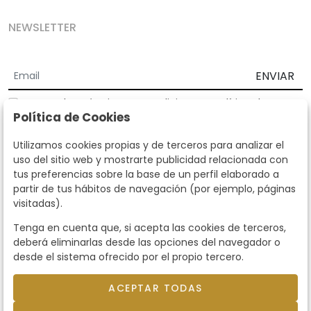
NEWSLETTER
ENVIAR
Acepto los
Términos y Condiciones
y
Política de
Política de Cookies
privacidad
Según la LOPD y disposiciones de desarrollo, informamos que sus
Utilizamos cookies propias y de terceros para analizar el
datos personales serán tratados por parte de Subastas Segre con la
uso del sitio web y mostrarte publicidad relacionada con
finalidad de gestionar la relación comercial. Puede ejercitar los
tus preferencias sobre la base de un perfil elaborado a
derechos de acceso, rectificación, cancelación, oposición y demás
partir de tus hábitos de navegación (por ejemplo, páginas
derechos en los términos establecidos en la normativa vigente
visitadas).
dirigiéndote a nosotros. Asimismo, nos puede solicitar el envío de
información adicional sobre nuestra política de protección de datos
Tenga en cuenta que, si acepta las cookies de terceros,
llamando al teléfono 915159584 o enviando un e-mail a
deberá eliminarlas desde las opciones del navegador o
info@subastassegre.es
Este sitio está protegido por reCAPTCHA y se aplican la
Política de
desde el sistema ofrecido por el propio tercero.
privacidad
y los
Términos de servicio
de Google.
ACEPTAR TODAS
© 2026
Subastas Segre
- Todos los derechos