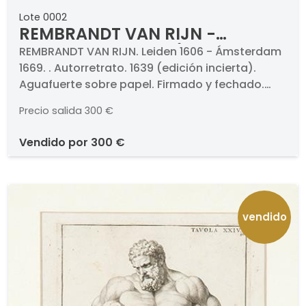
Lote 0002
REMBRANDT VAN RIJN -
Autorretrato. 1639 (edición
REMBRANDT VAN RIJN. Leiden 1606 - Ámsterdam
1669. . Autorretrato. 1639 (edición incierta).
incierta)
Aguafuerte sobre papel. Firmado y fechado.
Medidas 206 x 164 mm
Precio salida
300 €
vendido por
300 €
vendido