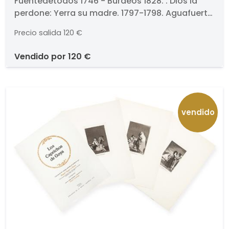
Fuentedetodos 1746 - Burdeos 1828. . Dios la
perdone: Yerra su madre. 1797-1798. Aguafuerte,
aguatinta, punta seca, buril y bruñidor. Titulado
Precio salida
120 €
y numerado (16.). Medidas 201 x 105 mm plancha
vendido por
120 €
vendido