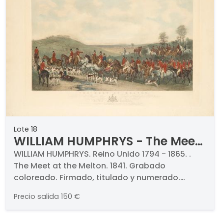
Lote 18
WILLIAM HUMPHRYS - The Meet
at the Melton
WILLIAM HUMPHRYS. Reino Unido 1794 - 1865. .
The Meet at the Melton. 1841. Grabado
coloreado. Firmado, titulado y numerado.
Medidas 550 x 806 mm
Precio salida
150 €