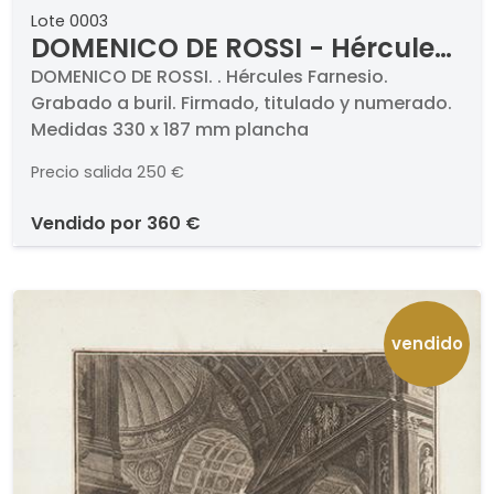
Lote 0003
DOMENICO DE ROSSI - Hércules
Farnesio
DOMENICO DE ROSSI. . Hércules Farnesio.
Grabado a buril. Firmado, titulado y numerado.
Medidas 330 x 187 mm plancha
Precio salida
250 €
vendido por
360 €
vendido