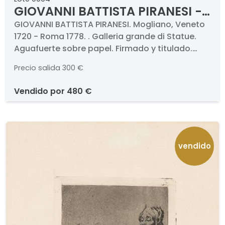
GIOVANNI BATTISTA PIRANESI -
Galleria grande di Statue
GIOVANNI BATTISTA PIRANESI. Mogliano, Veneto
1720 - Roma 1778. . Galleria grande di Statue.
Aguafuerte sobre papel. Firmado y titulado.
Medidas 380 x 250 mm
Precio salida
300 €
vendido por
480 €
vendido