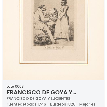
Lote 0008
FRANCISCO DE GOYA Y
LUCIENTES - Mejor es holgar.
FRANCISCO DE GOYA Y LUCIENTES.
Fuentedetodos 1746 - Burdeos 1828. . Mejor es
1797-1798