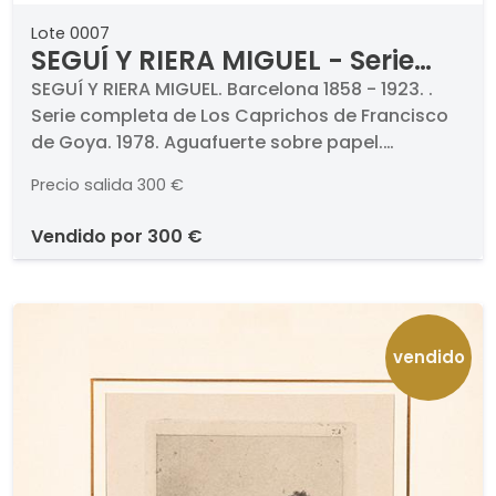
Lote 0007
SEGUÍ Y RIERA MIGUEL - Serie
completa de Los Caprichos de
SEGUÍ Y RIERA MIGUEL. Barcelona 1858 - 1923. .
Serie completa de Los Caprichos de Francisco
Francisco de Goya
de Goya. 1978. Aguafuerte sobre papel.
Firmados, titulados, numerados y fechados.
Precio salida
300 €
Medidas 198 x 150 mm cada uno. Numerada
220/250. . Edición conmemorativa del 150º
vendido por
300 €
Aniversario de la muerte de D. Francisco de
Goya, consta de 280 ejemplares , divididos en
tres volúmenes.. Con estudio preliminar y
comentarios de Rafael Casariego.
vendido