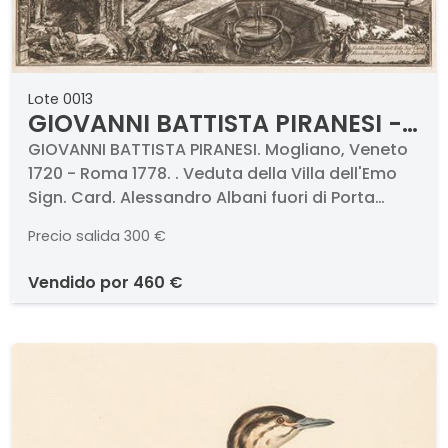
Lote 0013
GIOVANNI BATTISTA PIRANESI -
Veduta della Villa dell'Emo
GIOVANNI BATTISTA PIRANESI. Mogliano, Veneto
1720 - Roma 1778. . Veduta della Villa dell'Emo
Sign. Card. Alessandro Albani
Sign. Card. Alessandro Albani fuori di Porta
fuori di Porta Salaria
Salaria . Aguafuerte sobre papel. Firmado y
Precio salida
300 €
titulado. Medidas 444 x 703 mm plancha
vendido por
460 €