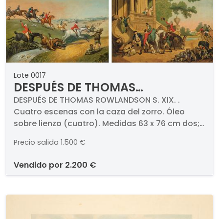
Lote 0017
DESPUÉS DE THOMAS
ROWLANDSON S. XIX - Cuatro
DESPUÉS DE THOMAS ROWLANDSON S. XIX. .
Cuatro escenas con la caza del zorro. Óleo
escenas con la caza del zorro
sobre lienzo (cuatro). Medidas 63 x 76 cm dos;
625 x 750 mm dos
Precio salida
1.500 €
vendido por
2.200 €