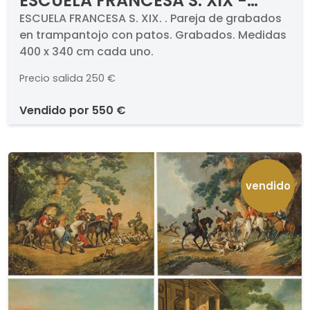
ESCUELA FRANCESA S. XIX -
Pareja de grabados en
ESCUELA FRANCESA S. XIX. . Pareja de grabados
en trampantojo con patos. Grabados. Medidas
trampantojo con patos
400 x 340 cm cada uno.
Precio salida
250 €
vendido por
550 €
vendido