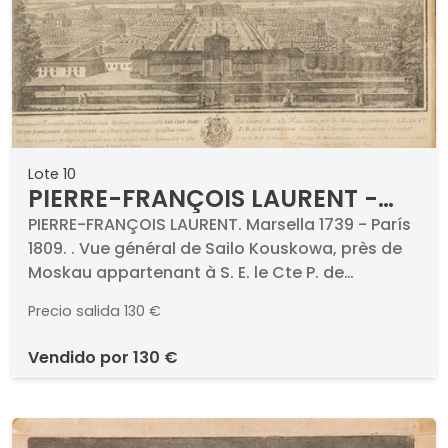
Lote 10
PIERRE-FRANÇOIS LAURENT -
Vue général de Sailo Kouskowa,
PIERRE-FRANÇOIS LAURENT. Marsella 1739 - París
1809. . Vue général de Sailo Kouskowa, près de
près de Moskau appartenant à
Moskau appartenant à S. E. le Cte P. de
S. E. le Cte P. de Cheremettoff
Cheremettoff du côté de l'abyrinthe: represénté
du côté de l'abyrinthe
Precio salida
130 €
sur l'occident. c. 1780. Grabado. Firmado y
titulado. Medidas 485 x 650 mm plancha
vendido por
130 €