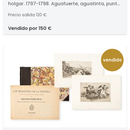
holgar. 1797-1798. Aguafuerte, aguatinta, punta
seca, buril y bruñidor. Titulado y numerado
Precio salida
120 €
(73.). Medidas 201 x 105 mm plancha. Edición
incierta de la serie Los Caprichos.
vendido por
150 €
vendido