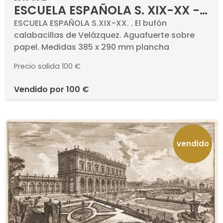
ESCUELA ESPAÑOLA S. XIX-XX -
El bufón calabacillas de
ESCUELA ESPAÑOLA S.XIX-XX. . El bufón
calabacillas de Velázquez. Aguafuerte sobre
Velázquez
papel. Medidas 385 x 290 mm plancha
Precio salida
100 €
vendido por
100 €
vendido