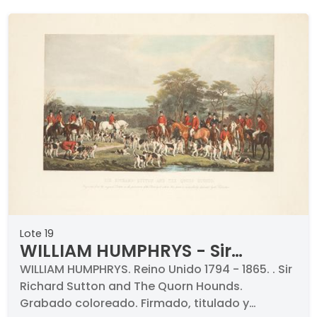
Lote 19
WILLIAM HUMPHRYS - Sir
Richard Sutton and The Quorn
WILLIAM HUMPHRYS. Reino Unido 1794 - 1865. . Sir
Richard Sutton and The Quorn Hounds.
Hounds
Grabado coloreado. Firmado, titulado y