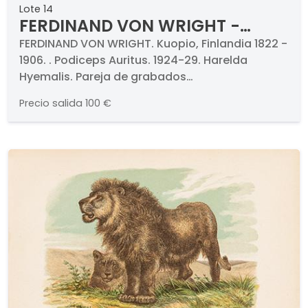
Lote 14
FERDINAND VON WRIGHT -
Podiceps Auritus. 1924-29
FERDINAND VON WRIGHT. Kuopio, Finlandia 1822 -
1906. . Podiceps Auritus. 1924-29. Harelda
Hyemalis. Pareja de grabados
cromolitografiados. Firmados y titulados.
Precio salida
100 €
Medidas 348 x 267 mm cada uno. Con
paspartús y certificados al dorso. . Proceden de
la célebre obra de los hermanos Ferdinand y
Magnus von Wright titulado "Svenska Fåglar",
Estocolmo, 1924-29 dedicado a los pájaros de
Suecia.