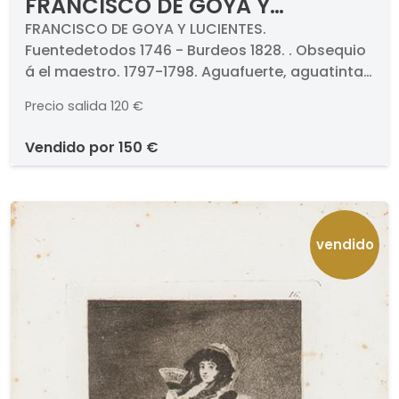
FRANCISCO DE GOYA Y
LUCIENTES - Obsequio á el
FRANCISCO DE GOYA Y LUCIENTES.
Fuentedetodos 1746 - Burdeos 1828. . Obsequio
maestro. 1797-1798
á el maestro. 1797-1798. Aguafuerte, aguatinta,
punta seca, buril y bruñidor. Titulado y
Precio salida
120 €
numerado (47.). Medidas 201 x 105 mm plancha.
Edición incierta de la serie Los Caprichos.
vendido por
150 €
vendido