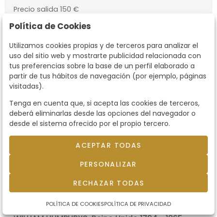
numerado. Medidas 550 x 806 mm
Precio salida
150 €
Política de Cookies
Utilizamos cookies propias y de terceros para analizar el
uso del sitio web y mostrarte publicidad relacionada con
tus preferencias sobre la base de un perfil elaborado a
partir de tus hábitos de navegación (por ejemplo, páginas
visitadas).
Tenga en cuenta que, si acepta las cookies de terceros,
deberá eliminarlas desde las opciones del navegador o
desde el sistema ofrecido por el propio tercero.
ACEPTAR TODAS
PERSONALIZAR
RECHAZAR TODAS
Lote 20
WILLIAM HUMPHRYS - The Meet
POLÍTICA DE COOKIES
POLÍTICA DE PRIVACIDAD