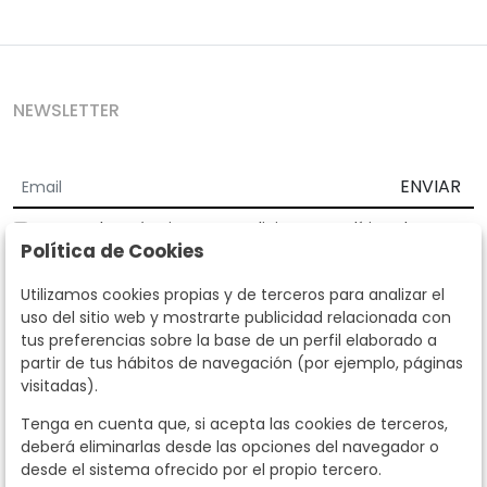
NEWSLETTER
ENVIAR
Acepto los
Términos y Condiciones
y
Política de
Política de Cookies
privacidad
Según la LOPD y disposiciones de desarrollo, informamos que sus
Utilizamos cookies propias y de terceros para analizar el
datos personales serán tratados por parte de Subastas Segre con la
uso del sitio web y mostrarte publicidad relacionada con
finalidad de gestionar la relación comercial. Puede ejercitar los
tus preferencias sobre la base de un perfil elaborado a
derechos de acceso, rectificación, cancelación, oposición y demás
partir de tus hábitos de navegación (por ejemplo, páginas
derechos en los términos establecidos en la normativa vigente
visitadas).
dirigiéndote a nosotros. Asimismo, nos puede solicitar el envío de
información adicional sobre nuestra política de protección de datos
Tenga en cuenta que, si acepta las cookies de terceros,
llamando al teléfono 915159584 o enviando un e-mail a
deberá eliminarlas desde las opciones del navegador o
info@subastassegre.es
Este sitio está protegido por reCAPTCHA y se aplican la
Política de
desde el sistema ofrecido por el propio tercero.
privacidad
y los
Términos de servicio
de Google.