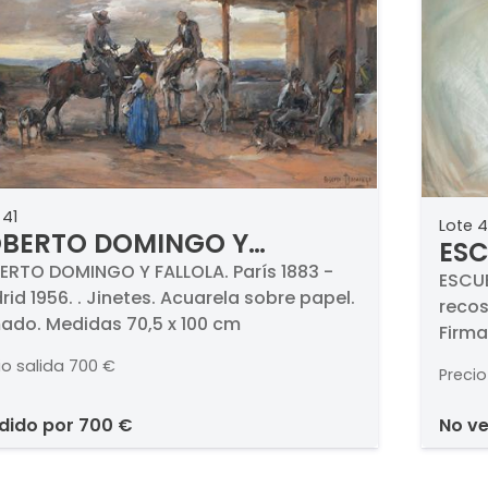
 41
Lote 4
BERTO DOMINGO Y
ESC
LLOLA - Jinetes
ERTO DOMINGO Y FALLOLA. París 1883 -
- M
ESCUE
id 1956. . Jinetes. Acuarela sobre papel.
recos
mado. Medidas 70,5 x 100 cm
Firma
dorso
io salida
700 €
Precio
Bella
ndido por
700 €
no v