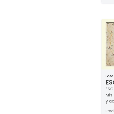
Lote
ES
Ma
ESC
Misi
ca
y ac
153
Prec