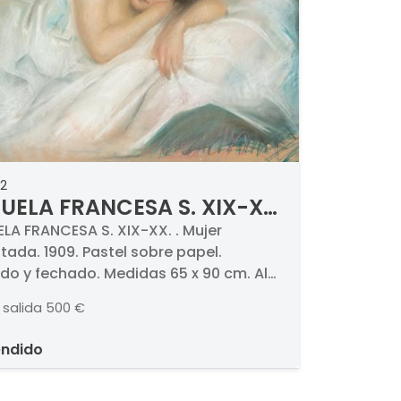
2
UELA FRANCESA S. XIX-XX
ujer recostada
LA FRANCESA S. XIX-XX. . Mujer
tada. 1909. Pastel sobre papel.
do y fechado. Medidas 65 x 90 cm. Al
 etiqueta de la galería de utensilios de
 salida
500 €
s Artes Imberti, Burdeos.
endido