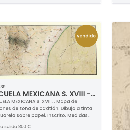
vendido
 39
CUELA MEXICANA S. XVIII -
pa de Misiones de zona de
UELA MEXICANA S. XVIII. . Mapa de
ones de zona de caxitlán. Dibujo a tinta
xitlán
uarela sobre papel. Inscrito. Medidas
 x 340 mm
io salida
800 €