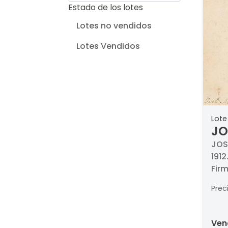
Estado de los lotes
Lotes no vendidos
Lotes Vendidos
Lote
JO
- 
JOS
1912
Firm
Med
Prec
ve