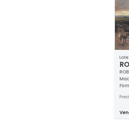
Lote
RO
FA
ROB
Madr
Fir
Prec
ve