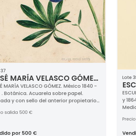
 37
SÉ MARÍA VELASCO GÓMEZ
Lote 3
ESC
Botánica
É MARÍA VELASCO GÓMEZ. México 1840 -
Vis
ESCUEL
. . Botánica. Acuarela sobre papel.
y 186
ada y con sello del anterior propietario.
Medid
idas 155 x 119 mm
io salida
500 €
Precio
ndido por
500 €
vend