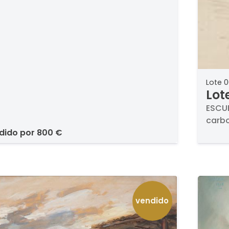
Lote 0
Lot
S. 
ESCUE
carbo
ndido por
800 €
vendido