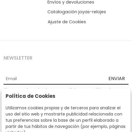
Envíos y devoluciones
Catalogación joyas-relojes
Ajuste de Cookies
NEWSLETTER
ENVIAR
Acepto los
Términos y Condiciones
y
Política de
Política de Cookies
privacidad
Según la LOPD y disposiciones de desarrollo, informamos que sus
Utilizamos cookies propias y de terceros para analizar el
datos personales serán tratados por parte de Subastas Segre con la
uso del sitio web y mostrarte publicidad relacionada con
finalidad de gestionar la relación comercial. Puede ejercitar los
tus preferencias sobre la base de un perfil elaborado a
derechos de acceso, rectificación, cancelación, oposición y demás
partir de tus hábitos de navegación (por ejemplo, páginas
derechos en los términos establecidos en la normativa vigente