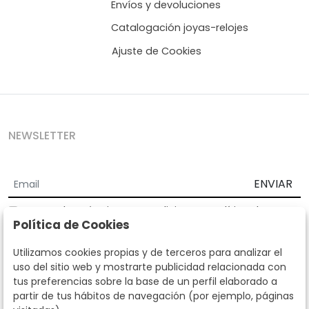
Envíos y devoluciones
Catalogación joyas-relojes
Ajuste de Cookies
NEWSLETTER
ENVIAR
Acepto los
Términos y Condiciones
y
Política de
Política de Cookies
privacidad
Según la LOPD y disposiciones de desarrollo, informamos que sus
Utilizamos cookies propias y de terceros para analizar el
datos personales serán tratados por parte de Subastas Segre con la
uso del sitio web y mostrarte publicidad relacionada con
finalidad de gestionar la relación comercial. Puede ejercitar los
tus preferencias sobre la base de un perfil elaborado a
derechos de acceso, rectificación, cancelación, oposición y demás
partir de tus hábitos de navegación (por ejemplo, páginas
derechos en los términos establecidos en la normativa vigente