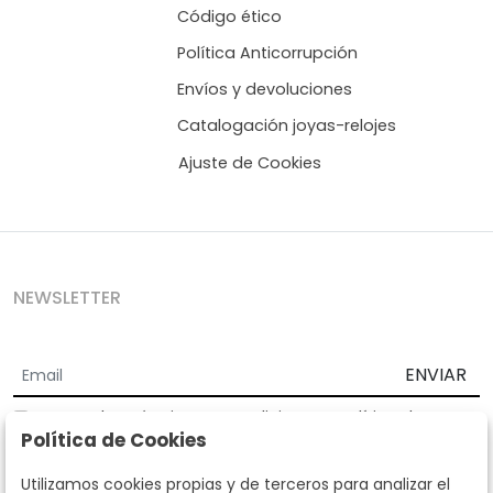
Código ético
Política Anticorrupción
Envíos y devoluciones
Catalogación joyas-relojes
Ajuste de Cookies
NEWSLETTER
ENVIAR
Acepto los
Términos y Condiciones
y
Política de
Política de Cookies
privacidad
Según la LOPD y disposiciones de desarrollo, informamos que sus
Utilizamos cookies propias y de terceros para analizar el