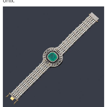
ónix.