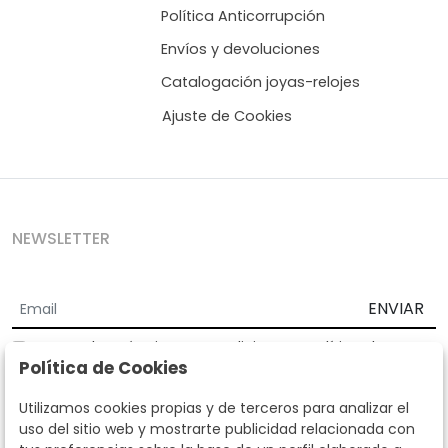
Política Anticorrupción
Envíos y devoluciones
Catalogación joyas-relojes
Ajuste de Cookies
NEWSLETTER
ENVIAR
Acepto los
Términos y Condiciones
y
Política de
Política de Cookies
privacidad
Según la LOPD y disposiciones de desarrollo, informamos que sus
Utilizamos cookies propias y de terceros para analizar el
datos personales serán tratados por parte de Subastas Segre con la
uso del sitio web y mostrarte publicidad relacionada con
finalidad de gestionar la relación comercial. Puede ejercitar los