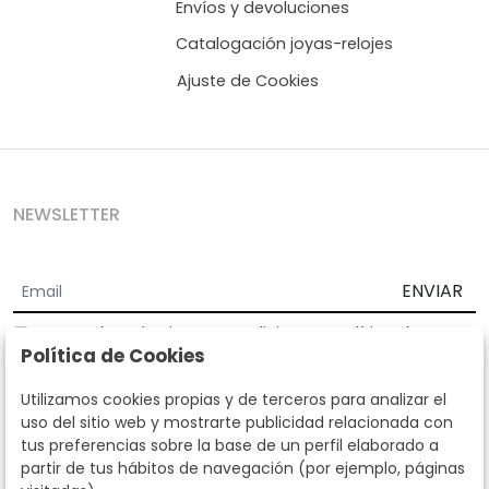
Envíos y devoluciones
Catalogación joyas-relojes
Ajuste de Cookies
NEWSLETTER
ENVIAR
Acepto los
Términos y Condiciones
y
Política de
Política de Cookies
privacidad
Según la LOPD y disposiciones de desarrollo, informamos que sus
Utilizamos cookies propias y de terceros para analizar el
datos personales serán tratados por parte de Subastas Segre con la
uso del sitio web y mostrarte publicidad relacionada con
finalidad de gestionar la relación comercial. Puede ejercitar los
tus preferencias sobre la base de un perfil elaborado a
derechos de acceso, rectificación, cancelación, oposición y demás
partir de tus hábitos de navegación (por ejemplo, páginas
derechos en los términos establecidos en la normativa vigente