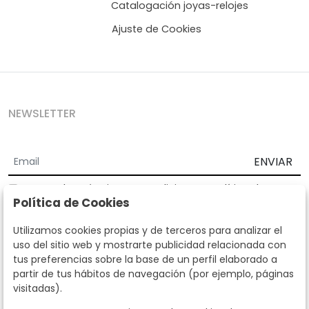
Catalogación joyas-relojes
Ajuste de Cookies
NEWSLETTER
ENVIAR
Acepto los
Términos y Condiciones
y
Política de
Política de Cookies
privacidad
Según la LOPD y disposiciones de desarrollo, informamos que sus
Utilizamos cookies propias y de terceros para analizar el
datos personales serán tratados por parte de Subastas Segre con la
uso del sitio web y mostrarte publicidad relacionada con
finalidad de gestionar la relación comercial. Puede ejercitar los
tus preferencias sobre la base de un perfil elaborado a
derechos de acceso, rectificación, cancelación, oposición y demás
partir de tus hábitos de navegación (por ejemplo, páginas
derechos en los términos establecidos en la normativa vigente
visitadas).
dirigiéndote a nosotros. Asimismo, nos puede solicitar el envío de
información adicional sobre nuestra política de protección de datos