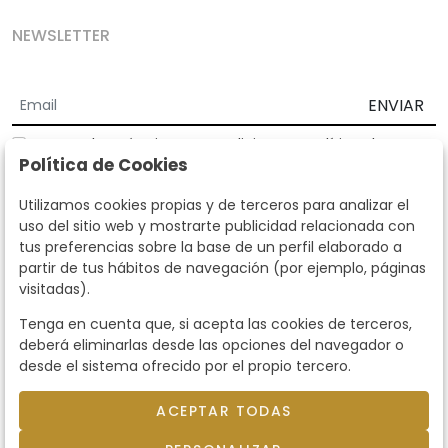
NEWSLETTER
ENVIAR
Acepto los
Términos y Condiciones
y
Política de
Política de Cookies
privacidad
Según la LOPD y disposiciones de desarrollo, informamos que sus
Utilizamos cookies propias y de terceros para analizar el
datos personales serán tratados por parte de Subastas Segre con la
uso del sitio web y mostrarte publicidad relacionada con
finalidad de gestionar la relación comercial. Puede ejercitar los
tus preferencias sobre la base de un perfil elaborado a
derechos de acceso, rectificación, cancelación, oposición y demás
partir de tus hábitos de navegación (por ejemplo, páginas
derechos en los términos establecidos en la normativa vigente
visitadas).
dirigiéndote a nosotros. Asimismo, nos puede solicitar el envío de
información adicional sobre nuestra política de protección de datos
Tenga en cuenta que, si acepta las cookies de terceros,
llamando al teléfono 915159584 o enviando un e-mail a
deberá eliminarlas desde las opciones del navegador o
info@subastassegre.es
Este sitio está protegido por reCAPTCHA y se aplican la
Política de
desde el sistema ofrecido por el propio tercero.
privacidad
y los
Términos de servicio
de Google.
ACEPTAR TODAS
© 2026
Subastas Segre
- Todos los derechos