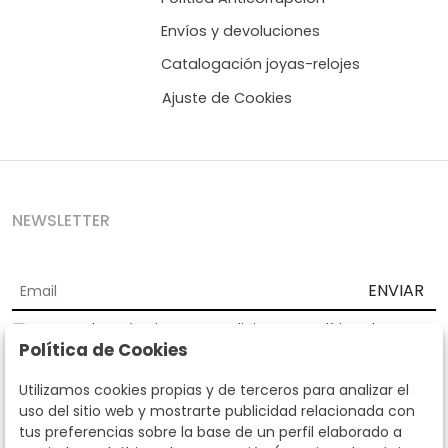
Envíos y devoluciones
Catalogación joyas-relojes
Ajuste de Cookies
NEWSLETTER
ENVIAR
Acepto los
Términos y Condiciones
y
Política de
Política de Cookies
privacidad
Según la LOPD y disposiciones de desarrollo, informamos que sus
Utilizamos cookies propias y de terceros para analizar el
datos personales serán tratados por parte de Subastas Segre con la
uso del sitio web y mostrarte publicidad relacionada con
finalidad de gestionar la relación comercial. Puede ejercitar los
tus preferencias sobre la base de un perfil elaborado a
derechos de acceso, rectificación, cancelación, oposición y demás