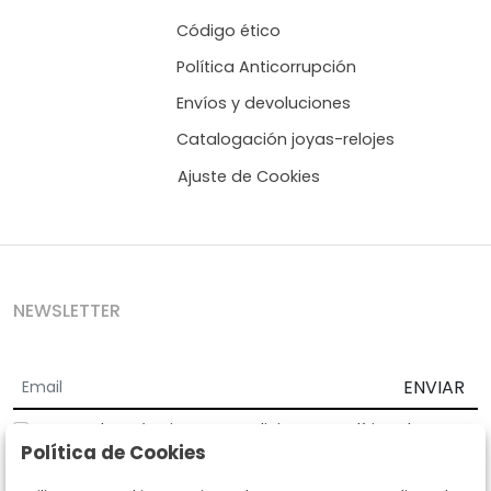
Código ético
Política Anticorrupción
Envíos y devoluciones
Catalogación joyas-relojes
Ajuste de Cookies
NEWSLETTER
ENVIAR
Acepto los
Términos y Condiciones
y
Política de
Política de Cookies
privacidad