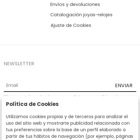
Envíos y devoluciones
Catalogación joyas-relojes
Ajuste de Cookies
NEWSLETTER
ENVIAR
Acepto los
Términos y Condiciones
y
Política de
Política de Cookies
privacidad
Según la LOPD y disposiciones de desarrollo, informamos que sus
Utilizamos cookies propias y de terceros para analizar el
datos personales serán tratados por parte de Subastas Segre con la
uso del sitio web y mostrarte publicidad relacionada con
finalidad de gestionar la relación comercial. Puede ejercitar los
tus preferencias sobre la base de un perfil elaborado a
derechos de acceso, rectificación, cancelación, oposición y demás
partir de tus hábitos de navegación (por ejemplo, páginas
derechos en los términos establecidos en la normativa vigente