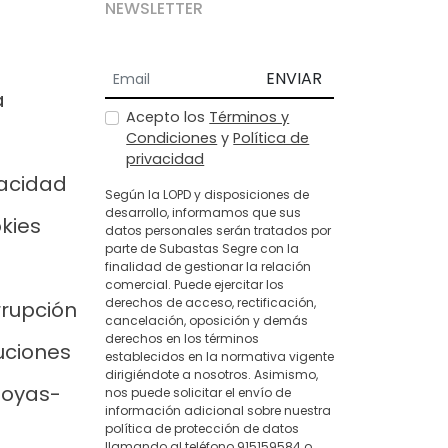
NEWSLETTER
ENVIAR
a
Acepto los
Términos y
Condiciones
y
Política de
privacidad
vacidad
Según la LOPD y disposiciones de
desarrollo, informamos que sus
okies
datos personales serán tratados por
parte de Subastas Segre con la
finalidad de gestionar la relación
comercial. Puede ejercitar los
derechos de acceso, rectificación,
rrupción
cancelación, oposición y demás
derechos en los términos
uciones
establecidos en la normativa vigente
dirigiéndote a nosotros. Asimismo,
joyas-
nos puede solicitar el envío de
información adicional sobre nuestra
política de protección de datos
llamando al teléfono 915159584 o