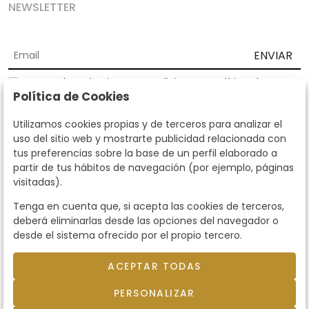
NEWSLETTER
ENVIAR
Acepto los
Términos y Condiciones
y
Política de
Política de Cookies
privacidad
Según la LOPD y disposiciones de desarrollo, informamos que sus
Utilizamos cookies propias y de terceros para analizar el
datos personales serán tratados por parte de Subastas Segre con la
uso del sitio web y mostrarte publicidad relacionada con
finalidad de gestionar la relación comercial. Puede ejercitar los
tus preferencias sobre la base de un perfil elaborado a
derechos de acceso, rectificación, cancelación, oposición y demás
partir de tus hábitos de navegación (por ejemplo, páginas
derechos en los términos establecidos en la normativa vigente
visitadas).
dirigiéndote a nosotros. Asimismo, nos puede solicitar el envío de
información adicional sobre nuestra política de protección de datos
Tenga en cuenta que, si acepta las cookies de terceros,
llamando al teléfono 915159584 o enviando un e-mail a
deberá eliminarlas desde las opciones del navegador o
info@subastassegre.es
Este sitio está protegido por reCAPTCHA y se aplican la
Política de
desde el sistema ofrecido por el propio tercero.
privacidad
y los
Términos de servicio
de Google.
ACEPTAR TODAS
© 2026
Subastas Segre
- Todos los derechos
PERSONALIZAR
reservados.